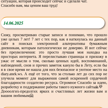
ситуации, которая происходит сейчас и сделали чат.
Спасибо вам, мы ценим ваш труд!
14.06.2025
Сижу, просматриваю старые записи и понимаю, что прошло
уже целых 7 лет! 7 лет с тех пор, как я наткнулась на данный
сайт в поисках электронной альтернативы бумажным
дневникам, которым патологически не доверяю. И вот сейчас
без преувеличения: это просто лучшая моя находка на
просторах интернета. Я перелистываю страницы и прихожу в
ужас от мысли о том, сколько ценных идей, воспоминаний,
наблюдений, снов и прочих заметок кануло бы в Лету, если бы
я в свое время не нашла для них безопасное и уютное место на
diary.anek.ws. А ещё от того, что за столько лет до сих пор не
улучила момент для выражения самой искренней сердечной
благодарности создателю ресурса. Огромное Спасибо за идею,
разработку и поддержание работы такого нужного сайта🙏💜
Доооолгих-предолгих ярких и счастливых лет жизни вам и
вашим любимым🤗