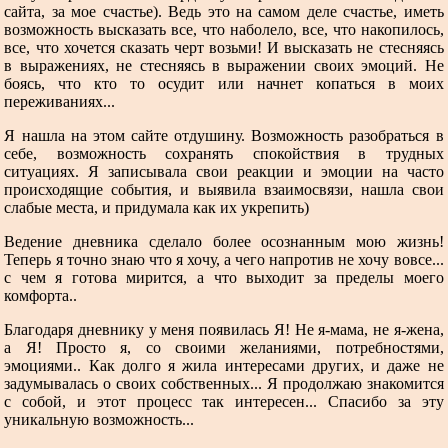
сайта, за мое счастье). Ведь это на самом деле счастье, иметь
возможность высказать все, что наболело, все, что накопилось,
все, что хочется сказать черт возьми! И высказать не стесняясь
в выражениях, не стесняясь в выражении своих эмоций. Не
боясь, что кто то осудит или начнет копаться в моих
переживаниях...
Я нашла на этом сайте отдушину. Возможность разобраться в
себе, возможность сохранять спокойствия в трудных
ситуациях. Я записывала свои реакции и эмоции на часто
происходящие события, и выявила взаимосвязи, нашла свои
слабые места, и придумала как их укрепить)
Ведение дневника сделало более осознанным мою жизнь!
Теперь я точно знаю что я хочу, а чего напротив не хочу вовсе...
с чем я готова мирится, а что выходит за пределы моего
комфорта..
Благодаря дневнику у меня появилась Я! Не я-мама, не я-жена,
а Я! Просто я, со своими желаниями, потребностями,
эмоциями.. Как долго я жила интересами других, и даже не
задумывалась о своих собственных... Я продолжаю знакомится
с собой, и этот процесс так интересен... Спасибо за эту
уникальную возможность...