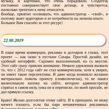
музыку, и картинки, что очень порадовало. Создатель
постоянно совершенствует свое детище, и чувствуется,
насколько трепетно к нему относится.
Вообще, приятно осознавать, что администратор - «свой», и
поэтому знает аудиторию и ее потребности на личном опыте.
Большое Вам спасибо за этот ресурс!
22.08.2019
В наше время коммерции, рекламы и долларов в глазах, этот
проект — как оазис в пустыне Сахара. Простой дизайн, но
удобный интерфейс. Скромно выполненный, но со вкусом.
Этот сайт сразу привлек внимание. Немало удивления вызвало
то, что с 2012 года сайт не стал коммерческим, хотя я уверен,
он имеет такие перспективы. И даже когда возникло желание
материально помочь проекту (символически), то не нашел
малюсенькую кнопку на сайте, которую администратор
спрятал в самом низу, пока он в переписке, по моей просьбе, не
дал прямую ссылку.
Браво! Желаю долголетия этому сайту. И в принципе, не вижу
ничего плохого, если бы пара ненавязчивых рекламных
баннеров болталась в шапке сайта.