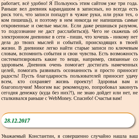
работает, всё удобно! Я Пользуюсь этим сайтом уже три года.
Раньше вел дневник карандашом в записных, но всегда есть
риск того, что записи попадут в чужие руки, или руки тех, о
ком пишешь)), и поэтому в нем никогда не напишешь самые
откровенные и смелые мысли. Если даже решишься разумом,
то подсознание не даст расслабиться)). Чего не скажешь об
электронном дневнике в сети - пиши, что хочешь - никому нет
дела до твоих мыслей и событий, происходящих в твоей
жизни. В дневнике легко найти старые записи по ключевым
словам, вспомнить события и свои чувства. Есть возможность
систематизировать какие то вещи, например, связанные со
здоровьем. Дневник очень помогает достигать намеченных
целей, помогать развивать осознанность и просто приносит
радость! Пусть благодарность пользователей приносит удачу
всем, кто сохраняет жизнь проекту! Здоровья вам и
благополучия! Многим вас рекомендую, попробовал закинуть
сегодня денежку (куда без них?!), не знаю дойдет или нет, не
сталкивался раньше с WebMoney. Спасибо! Счастья вам!
28.12.2017
Уважаемый Константин, я совершенно случайно нашла ваш